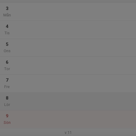
3
Mån
4
Tis
5
Ons
6
Tor
7
Fre
8
Lör
9
Sön
v.11