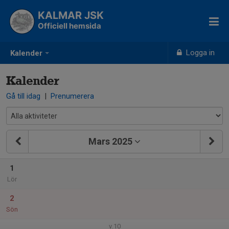
KALMAR JSK
Officiell hemsida
Logga in
Kalender
Kalender
Gå till idag
|
Prenumerera
Mars 2025
1
Lör
2
Sön
v.10