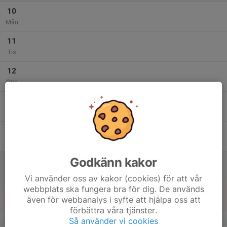
10
Mån
11
Tis
12
Ons
13
Tor
14
Fre
Godkänn kakor
15
Lör
Vi använder oss av kakor (cookies) för att vår
webbplats ska fungera bra för dig. De används
16
även för webbanalys i syfte att hjälpa oss att
Sön
förbättra våra tjänster.
v.12
Så använder vi cookies