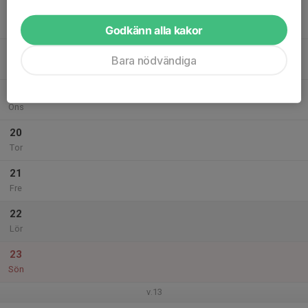
17
Mån
Godkänn alla kakor
18
18:00
Årsmöte
Bara nödvändiga
20:00
Tis
Paviljongen Tokebo Skjutbana
19
Ons
20
Tor
21
Fre
22
Lör
23
Sön
v.13