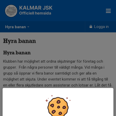
KALMAR JSK
Officiell hemsida
Logga in
Hyra banan
Hyra banan
Hyra banan
Klubben har möjlighet att ordna skjutningar för företag och
grupper. Från några personer till väldigt många. Vid många i
grupp så öppnar vi flera banor samtidigt och ger alla en
möjlighet att skjuta. Under eventet kommer ni att få tillgång till
en eller flera skjutledare som assisterar och lotsar er. Låt det få
bli en spännande upplevelse. Vid bokningen anger ni om ni
önskar skjuta lerduvor eller kula. Vapen och tillhörande
skyddsutrustning finns att låna.
Priser Företag