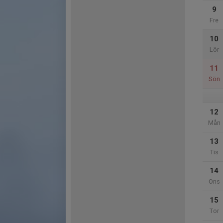
9
Fre
10
Lör
11
Sön
12
Mån
13
Tis
14
Ons
15
Tor