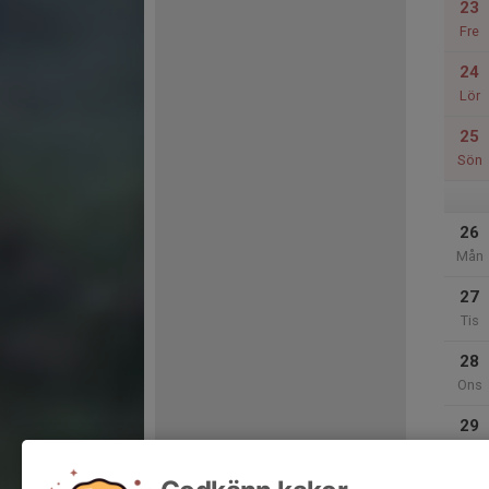
23
Fre
24
Lör
25
Sön
26
Mån
27
Tis
28
Ons
29
Tor