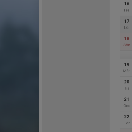
16
Fre
17
Lör
18
Sön
19
Mån
20
Tis
21
Ons
22
Tor