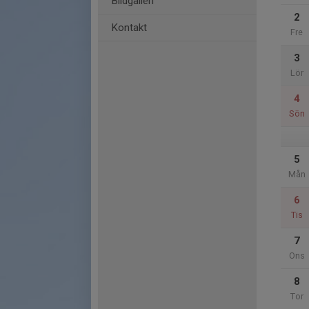
Bildgalleri
2
Kontakt
Fre
3
Lör
4
Sön
5
Mån
6
Tis
7
Ons
8
Tor