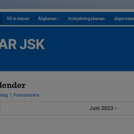
50 m banan
Älgbanan
Inskjutningsbanan
Jägarexa
AR JSK
lender
 idag
|
Prenumerera
Juni 2023