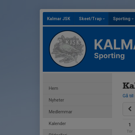
Kalmar JSK
Skeet/Trap
Sporting
KALM
Sporting
Ka
Hem
Gå till
Nyheter
Medlemmar
Kalender
1
Tor