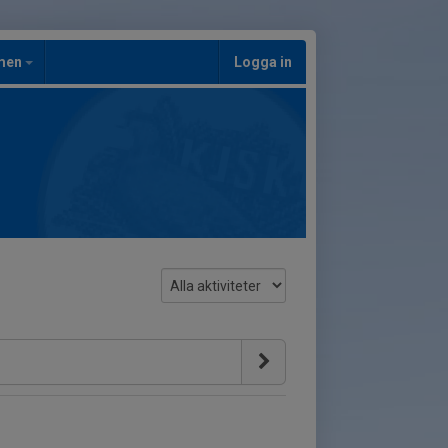
men
Logga in