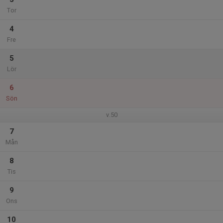
Tor
4
Fre
5
Lör
6
Sön
v.50
7
Mån
8
Tis
9
Ons
10