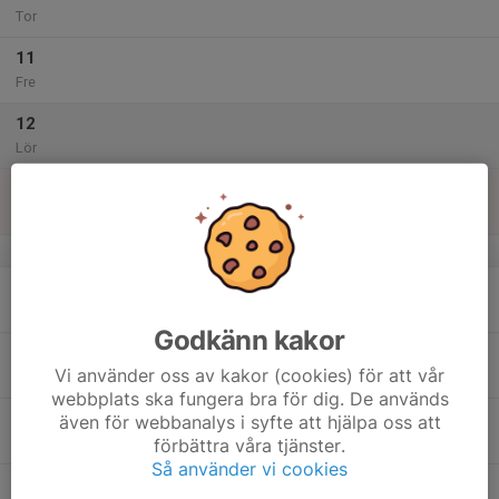
Tor
11
Fre
12
Lör
13
Sön
v.51
14
Mån
Godkänn kakor
15
Vi använder oss av kakor (cookies) för att vår
Tis
webbplats ska fungera bra för dig. De används
16
även för webbanalys i syfte att hjälpa oss att
förbättra våra tjänster.
Ons
Så använder vi cookies
17