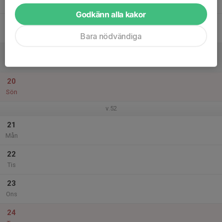
Tor
Godkänn alla kakor
18
Fre
Bara nödvändiga
19
Lör
20
Sön
v.52
21
Mån
22
Tis
23
Ons
24