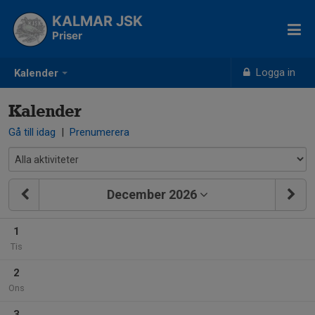
KALMAR JSK
Priser
Logga in
Kalender
Kalender
Gå till idag
|
Prenumerera
December 2026
1
Tis
2
Ons
3