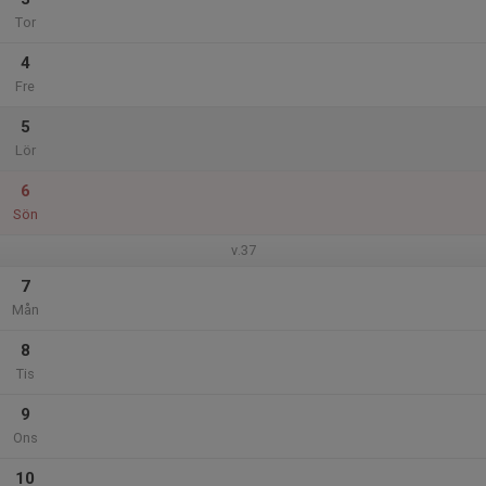
Tor
4
Fre
5
Lör
6
Sön
v.37
7
Mån
8
Tis
9
Ons
10