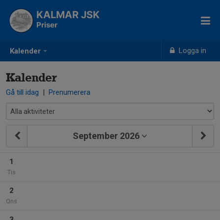
KALMAR JSK
Priser
Logga in
Kalender
Kalender
Gå till idag
|
Prenumerera
September 2026
1
Tis
2
Ons
3