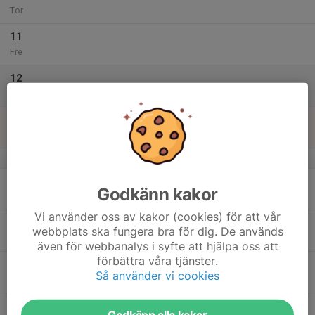
Tor
11
Fre
12
Lör
13
Sön
v.38
14
Godkänn kakor
Mån
Vi använder oss av kakor (cookies) för att vår
15
webbplats ska fungera bra för dig. De används
Tis
även för webbanalys i syfte att hjälpa oss att
förbättra våra tjänster.
16
Så använder vi cookies
Ons
17
Godkänn alla kakor