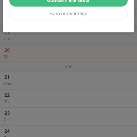
Tor
Bara nödvändiga
18
Fre
19
Lör
20
Sön
v.39
21
Mån
22
Tis
23
Ons
24